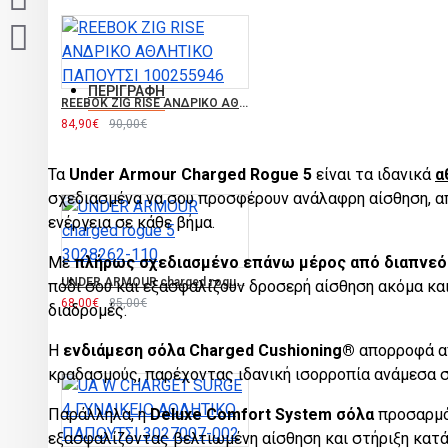
ΠΕΡΙΓΡΑΦΉ
REEBOK ZIG RISE ΑΝΔΡΙΚΟ ΑΘΛΗΤΙΚΟ ΠΑΠΟΥΤΣΙ 100255946
84,90€
90,00€
Τα
Under Armour Charged Rogue 5
είναι τα ιδανικά
α
σχεδιασμένα να σου προσφέρουν ανάλαφρη αίσθηση, 
ενέργεια σε κάθε βήμα.
Με
πλήρως σχεδιασμένο επάνω μέρος από διαπνεό
UNDER ARMOUR charged rogue 5 3028262-110
πόδι σου και εξασφαλίζουν δροσερή αίσθηση ακόμα και
68,00€
85,00€
διαδρομές.
Η
ενδιάμεση σόλα Charged Cushioning®
απορροφά α
κραδασμούς, παρέχοντας ιδανική ισορροπία ανάμεσα σ
Παράλληλα, η
Deluxe Comfort System σόλα
προσαρμόζ
εξασφαλίζοντας βελτιωμένη αίσθηση και στήριξη κατά