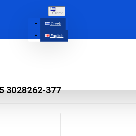
Greek
Greek
English
5 3028262-377