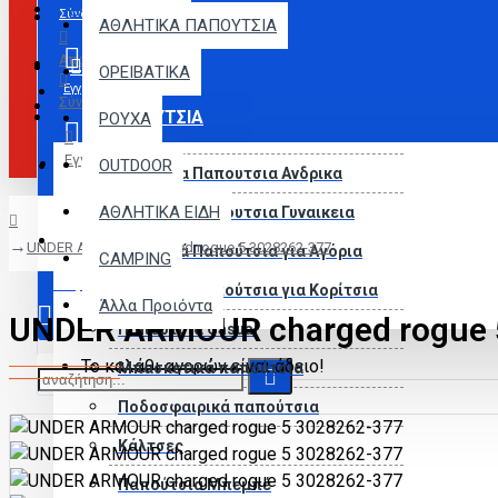
Menu
Σύνδεση
ΑΘΛΗΤΙΚΑ ΠΑΠΟΥΤΣΙΑ
Αποστολή
ΟΡΕΙΒΑΤΙΚΑ
Εγγραφή
Σύνδεση
ΠΑΠΟΥΤΣΙΑ
ΡΟΥΧΑ
Εγγραφή
Αγαπημένα
OUTDOOR
Αθλητικα Παπουτσια Ανδρικα
ΑΘΛΗΤΙΚΑ ΕΙΔΗ
Αθλητικα Παπουτσια Γυναικεια
Σύγκριση
UNDER ARMOUR charged rogue 5 3028262-377
Αθλητικά Παπούτσια για Αγόρια
CAMPING
0 προϊόν(τα) - 0,00€
Αθλητικά Παπούτσια για Κορίτσια
Άλλα Προιόντα
UNDER ARMOUR charged rogue 
Παπούτσια Casual
Το καλάθι αγορών είναι άδειο!
Μπασκετικά παπούτσια
Ποδοσφαιρικά παπούτσια
Κάλτσες
Παπούτσια Μπεμπέ