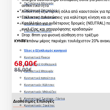
Πεζοπόρικα Μπουφάν
ανθεκτικότητα
Πεζοπορικά Παντελόνια
Ανθεκτική εξωτερική σόλα από καουτσούκ για π
Ευέλικτες αυλακώσεις για καλύτερη κίνηση και 
Πεζοπορικά Παπούτσια
Κατάλληλο για ουδέτερους δρομείς (NEUTRAL) πο
Μπατόν Πεζοπορίας
ευελιξίας και απορρόφησης κραδασμών
Σακίδια Πεζοπορίας
Drop: 8mm για φυσική αίσθηση στο τρέξιμο
Το επάνω μέρος περιέχει τουλάχιστον 20% ανακ
ΚΥΝΗΓΙ
Όλος ο Εξοπλισμός κυνηγιού
Κυνηγετικά Fleece
68,00€
Κυνηγετικά Ισοθερμικά
85,00€
Κυνηγετικά Μπουφάν
Κυνηγετικά παπούτσια
Κυνηγετικές Κάλτσες
Κυνηγετικές Μπλούζες
Κυνηγετικοί Σκούφοι - Γάντια
Διαθέσιμες Επιλογές
Kυνηγετικές Ζακέτες