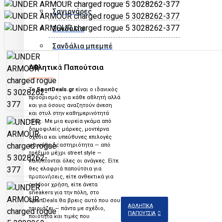
Σαγιονάρες
Σανδάλια
Σανδάλια μπεμπέ
Αθλητικά Παπούτσια
Το
SportDeals.gr
είναι ο ιδανικός
προορισμός για κάθε αθλητή αλλά
και για όσους αναζητούν άνεση
και στυλ στην καθημερινότητά
τους. Με μια ευρεία γκάμα από
δημοφιλείς μάρκες, μοντέρνα
σχέδια και υπεύθυνες επιλογές
για κάθε δραστηριότητα — από
τρέξιμο μέχρι street style —
καλύπτονται όλες οι ανάγκες. Είτε
θες ελαφριά παπούτσια για
προπονήσεις, είτε ανθεκτικά για
outdoor χρήση, είτε άνετα
sneakers για την πόλη, στο
SportDeals θα βρεις αυτό που σου
ΑΘΛΗΤΙΚΆ
ταιριάζει — πάντα με σχέδιο,
ΠΑΠΟΎΤΣΙΑ
ποιότητα και τιμές που