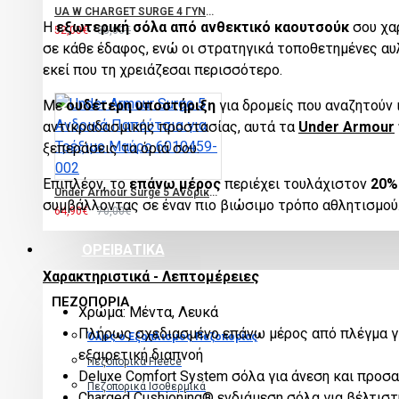
UA W CHARGET SURGE 4 ΓΥΝΑΙΚΕΙΟ ΑΘΛΗΤΙΚΟ ΠΑΠΟΥΤΣΙ 3027007-002
Η
εξωτερική σόλα από ανθεκτικό καουτσούκ
σου χα
52,00€
65,00€
σε κάθε έδαφος, ενώ οι στρατηγικά τοποθετημένες αυ
εκεί που τη χρειάζεσαι περισσότερο.
Με
ουδέτερη υποστήριξη
για δρομείς που αναζητούν 
αντικραδασμικής προστασίας, αυτά τα
Under Armour
ξεπεράσεις τα όριά σου.
Επιπλέον, το
επάνω μέρος
περιέχει τουλάχιστον
20%
Under Armour Surge 5 Ανδρικά Παπούτσια για Τρέξιμο Μαύρο 6010459-002
συμβάλλοντας σε έναν πιο βιώσιμο τρόπο αθλητισμού
64,90€
70,00€
ΟΡΕΙΒΑΤΙΚΑ
Χαρακτηριστικά - Λεπτομέρειες
ΠΕΖΟΠΟΡΙΑ
Χρώμα: Μέντα, Λευκά
Πλήρως σχεδιασμένο επάνω μέρος από πλέγμα γι
Όλος ο Εξοπλισμός Πεζοπορίας
εξαιρετική διαπνοή
Πεζοπορικά Fleece
Deluxe Comfort System σόλα για άνεση και προσ
Πεζοπορικά Ισοθερμικά
Charged Cushioning® ενδιάμεση σόλα για βέλτισ