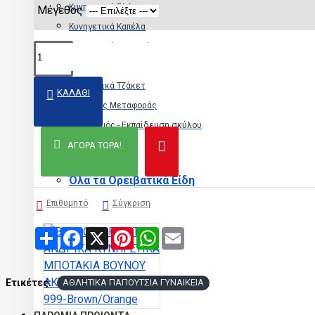
Κυνηγετικά Γιλέκα
Μέγεθος
Κυνηγετικά Καπέλα
Κυνηγετικά παντελόνια
Κυνηγετικά Πουκάμισα
Κυνηγετικά Τζάκετ
ΚΑΛΆΘΙ
Βαλίτσες Μεταφοράς
Εντοπισμός - Εκπαίδευση σκύλου
ΑΓΟΡΆ ΤΏΡΑ!
Ορειβατικά
Όλα τα Ορειβατικά Είδη
Επιθυμητό
Σύγκριση
Share
Facebook
X
Pinterest
WhatsApp
Email
Ετικέτες:
ΑΘΛΗΤΙΚΑ ΠΑΠΟΥΤΣΙΑ ΓΥΝΑΙΚΕΙΑ