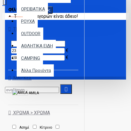
ΟΡΕΙΒΑΤΙΚΑ
Φίλτρα
Καθαρισμός
Το καλάθι αγορών είναι άδειο!
ΡΟΥΧΑ
ΤΙΜΉ
OUTDOOR
ΑΘΛΗΤΙΚΑ ΕΙΔΗ
€
€
CAMPING
Άλλα Προιόντα
ΜΆΡΚΕΣ
AMILA
ΧΡΏΜΑ > ΧΡΏΜΑ
Ασημί
Κίτρινο