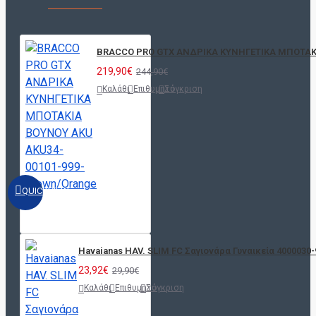
BRACCO PRO GTX ΑΝΔΡΙΚΑ ΚΥΝΗΓΕΤΙΚΑ ΜΠΟΤΑΚΙ
219,90€
244,90€
Καλάθι
Επιθυμητό
Σύγκριση
QUICKVIEW
Havaianas HAV. SLIM FC Σαγιονάρα Γυναικεία 4000030-
23,92€
29,90€
Καλάθι
Επιθυμητό
Σύγκριση