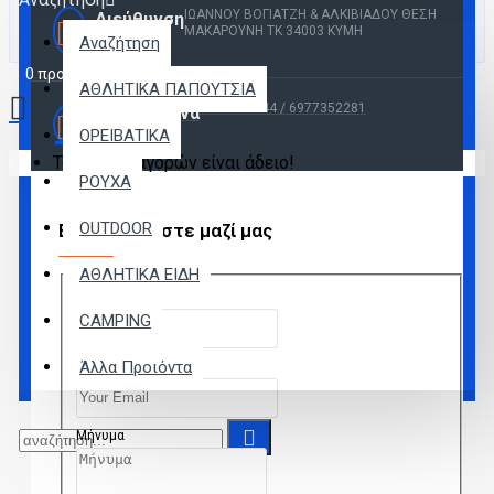
ΙΩΑΝΝΟΥ ΒΟΓΙΑΤΖΗ & ΑΛΚΙΒΙΑΔΟΥ ΘΕΣΗ
Διεύθυνση
ΜΑΚΑΡΟΥΝΗ ΤΚ 34003 ΚΥΜΗ
Αναζήτηση
0 προϊόν(τα) - 0,00€
ΑΘΛΗΤΙΚΑ ΠΑΠΟΥΤΣΙΑ
2222022944 / 6977352281
Τηλέφωνα
ΟΡΕΙΒΑΤΙΚΑ
Το καλάθι αγορών είναι άδειο!
ΡΟΥΧΑ
OUTDOOR
Επικοινωνήστε μαζί μας
ΑΘΛΗΤΙΚΑ ΕΙΔΗ
Όνομα
CAMPING
Άλλα Προιόντα
Your Email
Μήνυμα