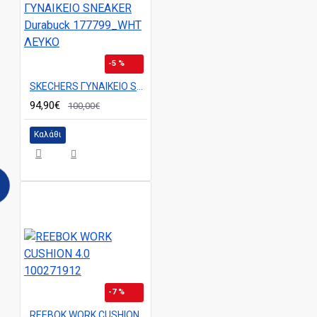
-5 %
SKECHERS ΓΥΝΑΙΚΕΙΟ SNEAKER Durabuck 177799_WHT ΛΕΥΚΟ
94,90€
100,00€
Καλάθι
-7 %
REEBOK WORK CUSHION 4.0 100271912