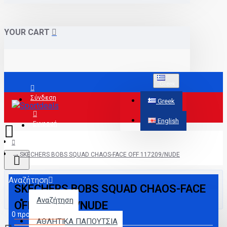
YOUR CART
Greek
Σύνδεση
Greek
English
Εγγραφή
SKECHERS BOBS SQUAD CHAOS-FACE OFF 117209/NUDE
Αναζήτηση
SKECHERS BOBS SQUAD CHAOS-FACE
Αναζήτηση
OFF 117209/NUDE
0 προϊόν(τα) - 0,00€
ΑΘΛΗΤΙΚΑ ΠΑΠΟΥΤΣΙΑ