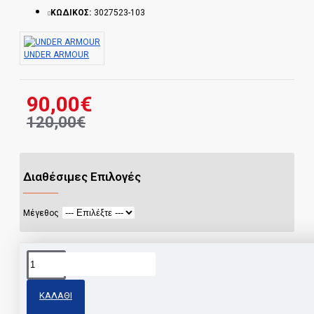
ΚΩΔΙΚΟΣ:
3027523-103
UNDER ARMOUR
90,00€
120,00€
Διαθέσιμες Επιλογές
Μέγεθος
Share
Facebook
X
Pinterest
WhatsApp
Email
ΚΑΛΆΘΙ
Ετικέτες:
ΑΘΛΗΤΙΚΑ ΠΑΠΟΥΤΣΙΑ ΑΝΔΡΙΚΑ