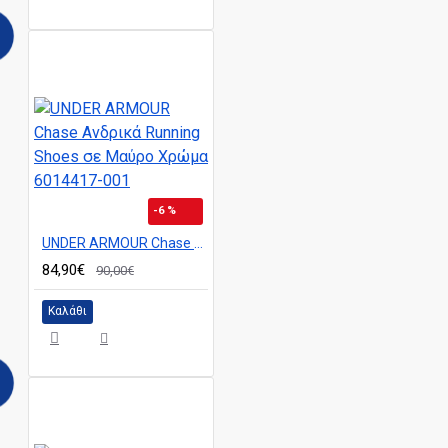
-6 %
UNDER ARMOUR Chase Ανδρικά Running Shoes σε Μαύρο Χρώμα 6014417-001
84,90€
90,00€
Καλάθι