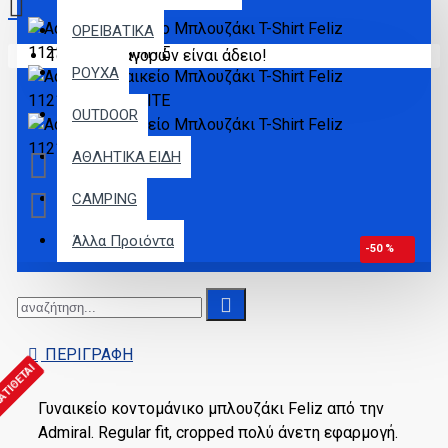
ΟΡΕΙΒΑΤΙΚΑ
Το καλάθι αγορών είναι άδειο!
ΡΟΥΧΑ
OUTDOOR
ΑΘΛΗΤΙΚΑ ΕΙΔΗ
CAMPING
Άλλα Προιόντα
-50 %
ΠΕΡΙΓΡΑΦΉ
ΑΤΊΘΕΤΑΙ
Γυναικείο κοντομάνικο μπλουζάκι Feliz από την
Admiral. Regular fit, cropped πολύ άνετη εφαρμογή.