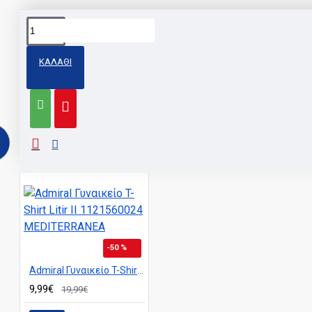
Share
Facebook
X
Pinterest
WhatsApp
Email
ΚΑΛΆΘΙ
Ετικέτες:
ΜΑΚΟ ΚΟΝΤΟΜΑΝΙΚΕΣ ΓΥΝΑΙΚΕΙΕΣ
ΠΑΡΌΜΙΑ ΠΡΟΙΌΝΤΑ
-50 %
Admiral Γυναικείο T-Shirt Litir II 1121560024 MEDITERRANEA
9,99€
19,99€