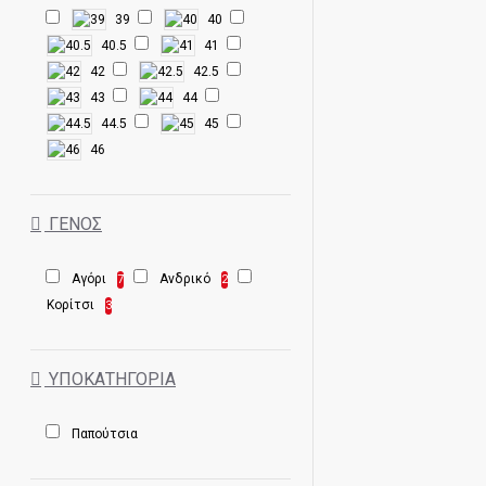
39
40
40.5
41
42
42.5
43
44
44.5
45
46
ΓΈΝΟΣ
Αγόρι
Ανδρικό
7
2
Κορίτσι
3
ΥΠΟΚΑΤΗΓΟΡΊΑ
Παπούτσια