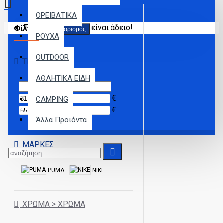
ΟΡΕΙΒΑΤΙΚΑ
Το καλάθι αγορών είναι άδειο!
Φίλτρα
Καθαρισμός
ΡΟΥΧΑ
OUTDOOR
ΤΙΜΉ
ΑΘΛΗΤΙΚΑ ΕΙΔΗ
€
CAMPING
€
Άλλα Προιόντα
ΜΆΡΚΕΣ
PUMA
NIKE
ΧΡΏΜΑ > ΧΡΏΜΑ