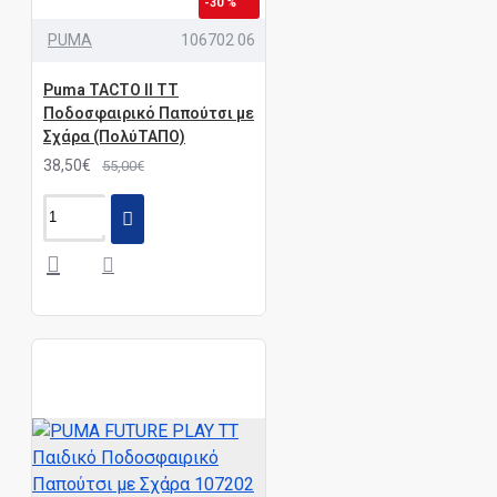
-30 %
PUMA
106702 06
Puma TACTO II TT
Ποδοσφαιρικό Παπούτσι με
Σχάρα (ΠολύΤΑΠΟ)
38,50€
55,00€