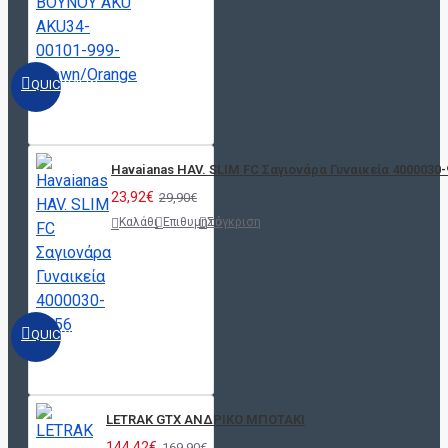
QUICKVIEW
Havaianas HAV. SLIM FC Σαγιονάρα Γυναικεία 4000030-
23,92€
29,90€
Καλάθι
Επιθυμητό
Σύγκριση
QUICKVIEW
LETRAK GTX ΑΝΔΡΙΚΟ ΜΠΟΤΑΚΙ
144,42€
169,90€