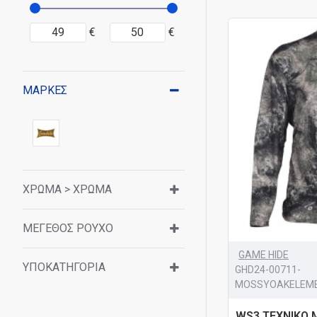
€
€
ΜΆΡΚΕΣ
ΧΡΏΜΑ > ΧΡΏΜΑ
ΜΈΓΕΘΟΣ ΡΟΎΧΟ
GAME HIDE
ΥΠΟΚΑΤΗΓΟΡΊΑ
GHD24-00711-
MOSSYOAKELEM
WS3 ΤΕΧΝΙΚΟ 