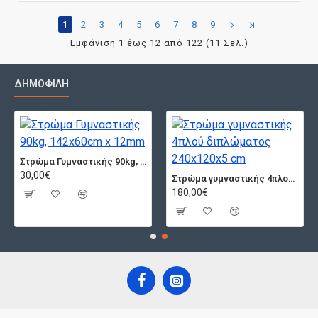
1
2
3
4
5
6
7
8
9
Εμφάνιση 1 έως 12 από 122 (11 Σελ.)
ΔΗΜΟΦΙΛΉ
Στρώμα Γυμναστικής 90kg, 142x60cm x 12mm
30,00€
Στρώμα γυμναστικής 4πλού διπλώματος 240x120x5 cm
180,00€