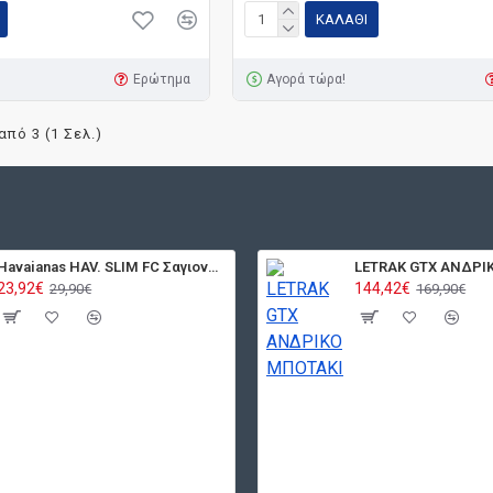
ΚΑΛΆΘΙ
Ερώτημα
Αγορά τώρα!
από 3 (1 Σελ.)
Havaianas HAV. SLIM FC Σαγιονάρα Γυναικεία 4000030-9256
LETRAK GTX ΑΝΔΡΙ
23,92€
144,42€
29,90€
169,90€